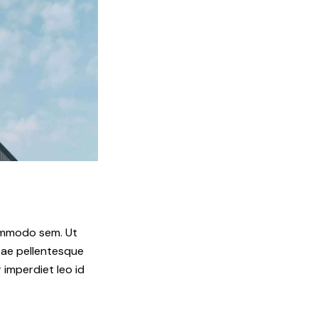
commodo sem. Ut
itae pellentesque
r imperdiet leo id