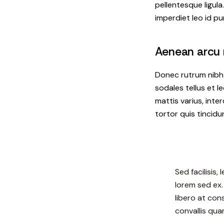
pellentesque ligula.
imperdiet leo id p
Aenean arcu m
Donec rutrum nibh q
sodales tellus et l
mattis varius, inte
tortor quis tincidu
Sed facilisis
lorem sed ex.
libero at con
convallis qua