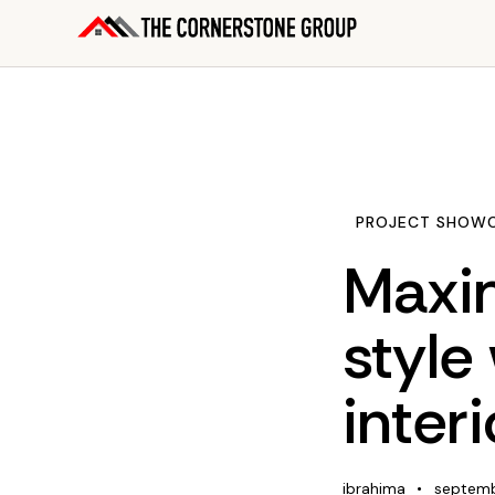
PROJECT SHOW
Maxi
style
interi
ibrahima
septemb