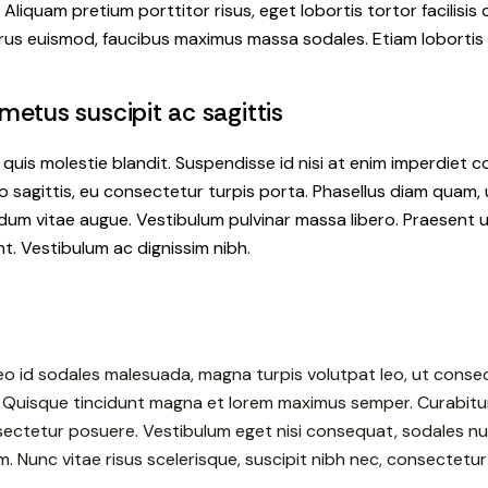
 Aliquam pretium porttitor risus, eget lobortis tortor facilisis 
urus euismod, faucibus maximus massa sodales. Etiam lobortis v
etus suscipit ac sagittis
uis molestie blandit. Suspendisse id nisi at enim imperdiet c
eo sagittis, eu consectetur turpis porta. Phasellus diam quam,
rdum vitae augue. Vestibulum pulvinar massa libero. Praesent u
nt. Vestibulum ac dignissim nibh.
, leo id sodales malesuada, magna turpis volutpat leo, ut conse
 Quisque tincidunt magna et lorem maximus semper. Curabitur
sectetur posuere. Vestibulum eget nisi consequat, sodales nul
m. Nunc vitae risus scelerisque, suscipit nibh nec, consectetur