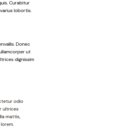
quis. Curabitur
arius lobortis.
onvallis. Donec
 ullamcorper ut
ltrices dignissim
ctetur odio
 ultrices
la mattis,
 lorem.