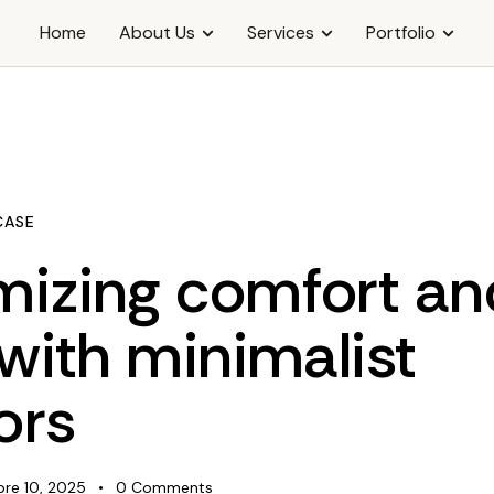
Home
About Us
Services
Portfolio
CASE
mizing comfort an
 with minimalist
ors
re 10, 2025
0
Comments